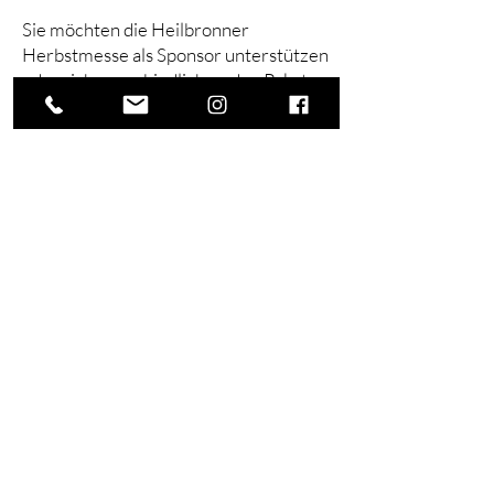
Sie möchten die Heilbronner
Herbstmesse als Sponsor unterstützen
oder sich unverbindlich zu den Paketen
informieren?
Wir beraten Sie gerne persönlich zu:
passenden Paketen für Ihr
Unternehmen
Kombinationsmöglichkeiten mit einem
Messestand
individuellen Ideen für Aktionen und
Präsenz vor Ort
Kontaktformular
Vorname
*