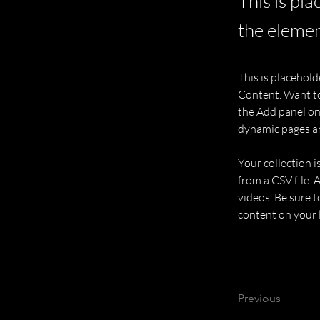
This is pl
the elemen
This is placehold
Content. Want to
the Add panel on 
dynamic pages a
Your collection i
from a CSV file. 
videos. Be sure t
content on your li
Previous