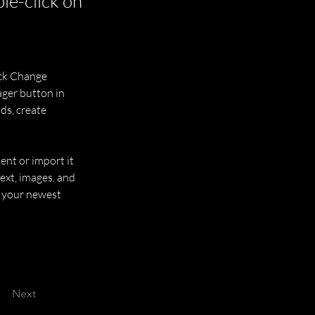
ble-click on
ick Change 
ger button in 
ds, create 
ent or import it 
ext, images, and 
e your newest 
Next