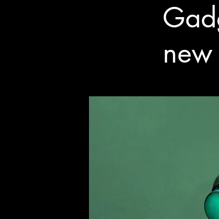
Gadg
new 